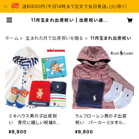
送料800円（平日14時まで注文で当日発送。(火)除く）
11月生まれ出産祝い | 出産祝い通販
ハッピープラス
ホーム
生まれた月で出産祝いを贈る
11月生まれ出産祝い
ミキハウス男の子出産祝
ラㇽフローレン男の子出産
い 育児に嬉しい祝福6点
祝い パーカーとタオルハ
セット
ンカチ、靴下3点セット
¥8,800
¥8,800