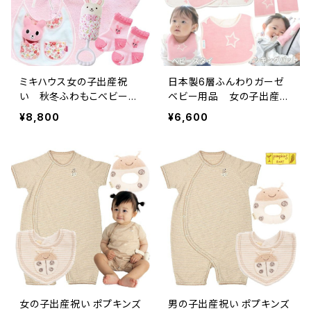
ミキハウス女の子出産祝
日本製6層ふんわりガーゼ
い 秋冬ふわもこべビーポ
ベビー用品 女の子出産祝
ンチョ（6ヶ月~2歳）セット
い3点セット（ピンク）
¥8,800
¥6,600
女の子出産祝い ポプキンズ
男の子出産祝い ポプキンズ