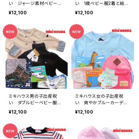
い ジャージ素材ベビー服
い 1歳ベビー服2着と絵本
と長袖Tシャツ 1歳ベビー
セット
¥12,100
¥12,100
服セット
ミキハウス男の子出産祝
ミキハウス女の子出産祝
い ダブルビーベビー服と
い 爽やかブルーカーディ
絵本セット
ガン（12～18ヶ月）とリュック
¥12,100
¥12,100
5点セット