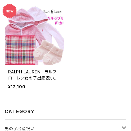
RALPH LAUREN ラルフ
ローレン女の子出産祝い
リバーシブルベビー服セット
¥12,100
CATEGORY
男の子出産祝い