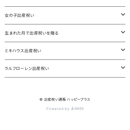
男の子出産祝い 6,600円（税込）
女の子出産祝い
男の子出産祝い 8,800円（税込）
女の子出産祝い 6,600円（税込）
生まれた月で出産祝いを贈る
男の子出産祝い 12,100円（税込）
女の子出産祝い 8,800円（税込）
1月生まれ出産祝い
ミキハウス出産祝い
男の子出産祝い
男の子出産祝い 6～12ヶ月
女の子出産祝い 12,100円（税込）
2月生まれ出産祝い
男の子出産祝い
ラルフローレン出産祝い
女の子出産祝い
男の子出産祝い
男の子出産祝い 12～18ヶ月
女の子出産祝い 6～12ヶ月
3月生まれ出産祝い
女の子出産祝い
男の子出産祝い
© 出産祝い通販 ハッピープラス
女の子出産祝い
男の子出産祝い
ミキハウス男の子出産祝い
女の子出産祝い 12～18ヶ月
4月生まれ出産祝い
女の子出産祝い
Powered by
女の子出産祝い
男の子出産祝い
ラルフローレン男の子出産祝い
ミキハウス女の子出産祝い
5月生まれ出産祝い