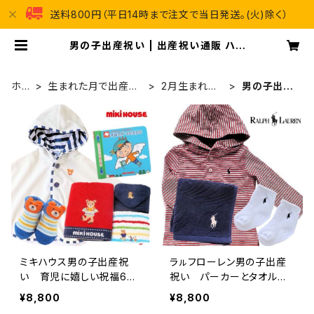
送料800円（平日14時まで注文で当日発送。(火)除く）
男の子出産祝い | 出産祝い通販 ハッ
ピープラス
ホー
生まれた月で出産祝
2月生まれ出
男の子出産
ム
いを贈る
産祝い
祝い
ミキハウス男の子出産祝
ラㇽフローレン男の子出産
い 育児に嬉しい祝福6点
祝い パーカーとタオルハ
セット
ンカチ、靴下3点セット
¥8,800
¥8,800