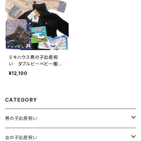
ミキハウス男の子出産祝
い ダブルビーベビー服と
絵本セット
¥12,100
CATEGORY
男の子出産祝い
男の子出産祝い 6,600円（税込）
女の子出産祝い