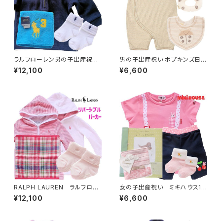
ラルフローレン男の子出産祝
男の子出産祝い ポプキンズ日本
い 秋冬用 長袖（9ヶ月～）3
製ベビー服（6～12ヶ月）テント
¥12,100
¥6,600
点ギフト
ウムシセット
RALPH LAUREN ラルフロー
女の子出産祝い ミキハウス1
レン女の子出産祝い リバーシ
歳ベビー服セットとベビー用品
¥12,100
¥6,600
ブルベビー服セット