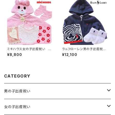
ミキハウス女の子出産祝い 秋
ラㇽフローレン男の子出産祝
冬ふんわりベビーポンチョセット
い 定番ネイビーパーカー祝福
¥8,800
¥12,100
セット
CATEGORY
男の子出産祝い
男の子出産祝い 6,600円（税込）
女の子出産祝い