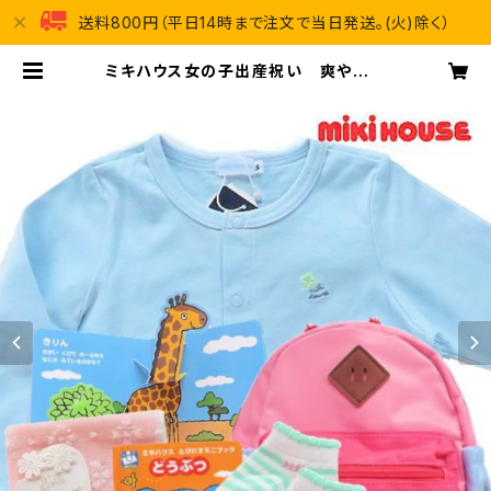
送料800円（平日14時まで注文で当日発送。(火)除く）
ミキハウス女の子出産祝い 爽やかブ
ルーカーディガン（12～18ヶ月）とリュ
ック5点セット | 出産祝い通販 ハッピ
ープラス