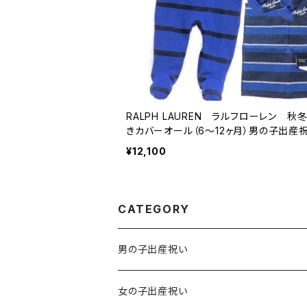
RALPH LAUREN ラルフローレン 秋
きカバーオール（6～12ヶ月）男の子出産
¥12,100
CATEGORY
男の子出産祝い
男の子出産祝い 6,600円（税込）
女の子出産祝い