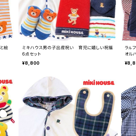
と絵
ミキハウス男の子出産祝い 育児に嬉しい祝福
ラㇽ
6点セット
オル
¥8,800
¥8,