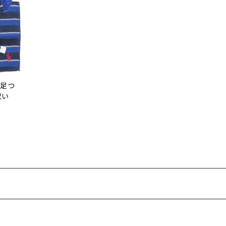
冬足つ
祝い