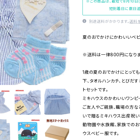
※この商品は、最短で8月10日
短到着日に数日追
別途送料がかかります。
送料
夏のおでかけにかわいいベ
※送料は一律800円になりま
1歳の夏のおでかけにとって
下、タオルハンカチ、とびだ
トセットです。
ミキハウスのかわいいワンピ
ご友人やご親族、職場の方な
いで贈るミキハウス出産祝い
動物園や水族館、家族でのお
ウスベビー服です。