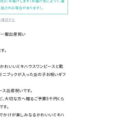
(月)にお届けします（お届け先によって、最
加される場合があります）。
を確認する
ビー服出産祝い
す。
もかわいいミキハウスワンピースと靴
すミニブックが入った女の子お祝いギフ
ース出産祝いです。
ど、大切な方へ贈るご予算5千円くら
です。
でかけが楽しみなるかわいいミキハ