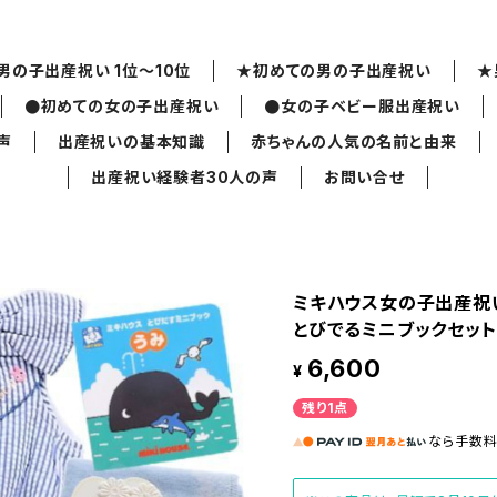
男の子出産祝い 1位～10位
★初めての男の子出産祝い
★
●初めての女の子出産祝い
●女の子ベビー服出産祝い
声
出産祝いの基本知識
赤ちゃんの人気の名前と由来
出産祝い経験者30人の声
お問い合せ
ミキハウス女の子出産祝い
とびでるミニブックセット
6,600
¥
残り1点
なら
手数