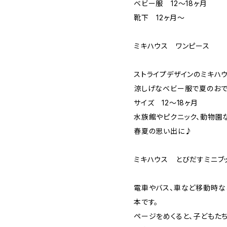
ベビー服 12～18ヶ月
靴下 12ヶ月～
ミキハウス ワンピース
ストライプデザインのミキハ
涼しげなベビー服で夏のおで
サイズ 12～18ヶ月
水族館やピクニック、動物園
春夏の思い出に♪
ミキハウス とびだすミニブ
電車やバス、車など移動時な
本です。
ページをめくると、子どもた