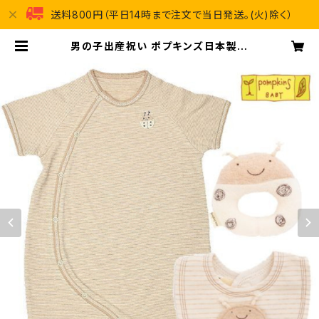
送料800円（平日14時まで注文で当日発送。(火)除く）
男の子出産祝い ポプキンズ日本製ベ
ビー服（6～12ヶ月）テントウムシセッ
ト | 出産祝い通販 ハッピープラス