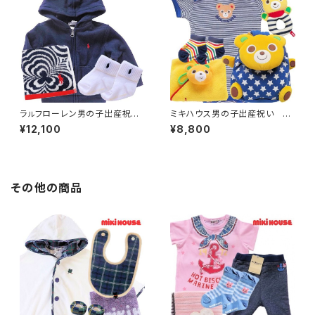
ラㇽフローレン男の子出産祝
ミキハウス男の子出産祝い 半
い 定番ネイビーパーカー祝福
袖ロンパース（6～12ヶ月）とリ
¥12,100
¥8,800
セット
ュックセット
その他の商品