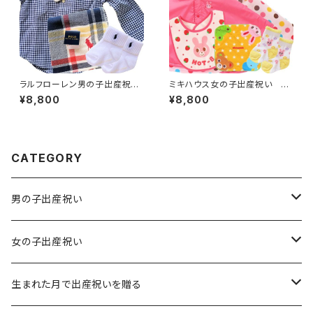
ラルフローレン男の子出産祝
ミキハウス女の子出産祝い 両
い 爽やかチェックシャツギフト
面着られる秋冬 雨雪に嬉しいポ
¥8,800
¥8,800
セット
ンチョセット
CATEGORY
男の子出産祝い
男の子出産祝い 6,600円（税込）
女の子出産祝い
男の子出産祝い 8,800円（税込）
女の子出産祝い 6,600円（税込）
生まれた月で出産祝いを贈る