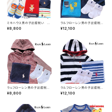
ミキハウス男の子出産祝い 育
ラルフローレン男の子出産祝
児に嬉しい祝福6点セット
い 秋冬用 長袖（9ヶ月～）3
¥8,800
¥12,100
点ギフト
ラㇽフローレン男の子出産祝
ラルフローレン男の子出産祝
い パーカーとタオルハンカチ、
い ボーダーパーカー（9ヶ月
¥8,800
¥12,100
靴下3点セット
～）3点ギフト